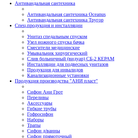
Антивандальная сантехника
Антивандальная сантехника Oceanus
Антивандальная сантехника Тругор
Спец.продукция и инсталляции
Унитаз спедальным спуском
Узел ножного спуска бачка
Смесители медицинские
Умывальник хирургический
Слив больничный (видуар) СБ-2 КЕРАМ
Инсталляции для подвесных унитазов
Продукция для инвалидов
Канализационные установки
Продукция производства "АНИ пласт"
Сифон Ани Грот
Переливы
Аксессуары
Гибкие трубы
Гофросифон
Наборы
Трапы
Сифон д/ванны
Сифон прямоточный