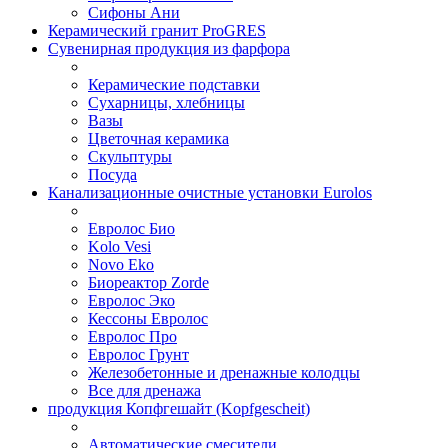
Сифоны Ани
Керамический гранит ProGRES
Сувенирная продукция из фарфора
Керамические подставки
Сухарницы, хлебницы
Вазы
Цветочная керамика
Скульптуры
Посуда
Канализационные очистные установки Eurolos
Евролос Био
Kolo Vesi
Novo Eko
Биореактор Zorde
Евролос Эко
Кессоны Евролос
Евролос Про
Евролос Грунт
Железобетонные и дренажные колодцы
Все для дренажа
продукция Копфгешайт (Kopfgescheit)
Автоматические смесители