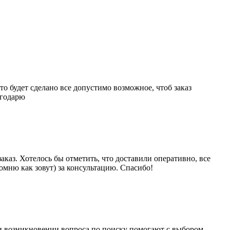
то будет сделано все допустимо возможное, чтоб заказ
агодарю
каз. Хотелось бы отметить, что доставили оперативно, все
мню как зовут) за консультацию. Спасибо!
ри возникновении вопроса по поиску помогают с выбором