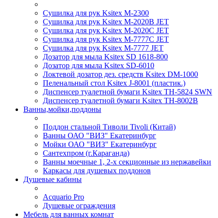
Сушилка для рук Ksitex M-2300
Сушилка для рук Ksitex M-2020B JET
Сушилка для рук Ksitex M-2020C JET
Сушилка для рук Ksitex M-7777C JET
Сушилка для рук Ksitex M-7777 JET
Дозатор для мыла Ksitex SD 1618-800
Дозатор для мыла Ksitex SD-6010
Локтевой дозатор дез. средств Ksitex DM-1000
Пеленальный стол Ksitex J-8001 (пластик.)
Диспенсер туалетной бумаги Ksitex TH-5824 SWN
Диспенсер туалетной бумаги Ksitex TH-8002B
Ванны,мойки,поддоны
Поддон стальной Тиволи Tivoli (Китай)
Ванны ОАО "ВИЗ" Екатеринбург
Мойки ОАО "ВИЗ" Екатеринбург
Сантехпром (г.Караганда)
Ванны моечные 1, 2-х секционные из нержавейки
Каркасы для душевых поддонов
Душевые кабины
Acquario Pro
Душевые ограждения
Мебель для ванных комнат