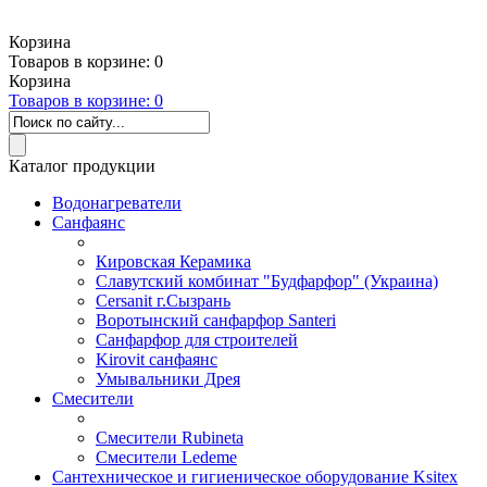
Корзина
Товаров в корзине:
0
Корзина
Товаров в корзине:
0
Каталог продукции
Водонагреватели
Санфаянс
Кировская Керамика
Славутский комбинат "Будфарфор" (Украина)
Cersanit г.Сызрань
Воротынский санфарфор Santeri
Санфарфор для строителей
Kirovit санфаянс
Умывальники Дрея
Смесители
Смесители Rubineta
Смесители Ledeme
Сантехническое и гигиеническое оборудование Ksitex