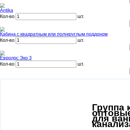
Antika
Кол-во
шт.
Кабина с квадратным или полукруглым поддоном
Кол-во
шт.
Евролос Эко 3
Кол-во
шт.
Группа
к
оптовые
для ван
канализ