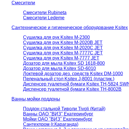
Смесители
Смесители Rubineta
Смесители Ledeme
Сантехническое и гигиеническое оборудование Ksitex
Сушилка для рук Ksitex M-2300
Сушилка для рук Ksitex M-2020B JET
Сушилка для рук Ksitex M-2020C JET
Сушилка для рук Ksitex M-7777C JET
Сушилка для рук Ksitex M-7777 JET
Дозатор для мыла Ksitex SD 1618-800
Дозатор для мыла Ksitex SD-6010
Локтевой дозатор дез. средств Ksitex DM-1000
Пеленальный стол Ksitex J-8001 (пластик.)
Диспенсер туалетной бумаги Ksitex TH-5824 SW
Диспенсер туалетной бумаги Ksitex TH-8002B
Ванны,мойки,поддоны
Поддон стальной Тиволи Tivoli (Китай)
Ванны ОАО "ВИЗ" Екатеринбург
Мойки ОАО "ВИЗ" Екатеринбург
Сантехпром (г.Караганда)