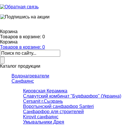
Корзина
Товаров в корзине:
0
Корзина
Товаров в корзине:
0
Каталог продукции
Водонагреватели
Санфаянс
Кировская Керамика
Славутский комбинат "Будфарфор" (Украина)
Cersanit г.Сызрань
Воротынский санфарфор Santeri
Санфарфор для строителей
Kirovit санфаянс
Умывальники Дрея