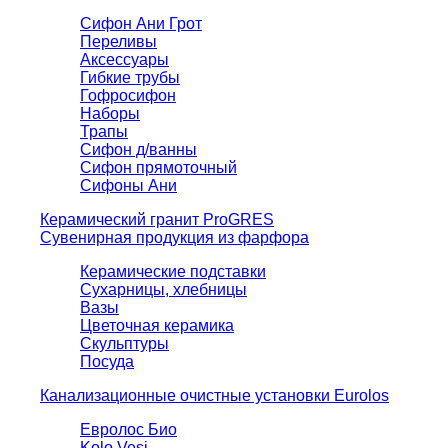
Сифон Ани Грот
Переливы
Аксессуары
Гибкие трубы
Гофросифон
Наборы
Трапы
Сифон д/ванны
Сифон прямоточный
Сифоны Ани
Керамический гранит ProGRES
Сувенирная продукция из фарфора
Керамические подставки
Сухарницы, хлебницы
Вазы
Цветочная керамика
Скульптуры
Посуда
Канализационные очистные установки Eurolos
Евролос Био
Kolo Vesi